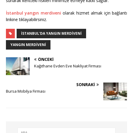
sunarak kentteki riskleri minimize etmeye katkı sağlar.
İstanbul yangın merdiveni
olarak hizmet almak için bağlantı
linkine tıklayabilirsiniz.
İSTANBUL'DA YANGIN MERDIVENI
YANGIN MERDIVENI
ÖNCEKI
Kağıthane Evden Eve Nakliyat Firması
SONRAKI
Bursa Mobilya Firması