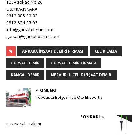
1234.sokak No:26
Ostim/ANKARA
0312 385 39 33
0312 354 65 03
info@gursahdemir.com
gursah@gursahdemir.com
ANKARA İNŞAAT DEMIRI FIRMASI
ÇELIK LAMA
GÜRŞAH DEMIR
GÜRŞAH DEMIR FIRMASI
KANGAL DEMIR
NERVÜRLÜ ÇELIK İNŞAAT DEMIRI
ÖNCEKI
Tepeüstü Bölgesinde Oto Ekspertiz
SONRAKI
Rus Nargile Takımı