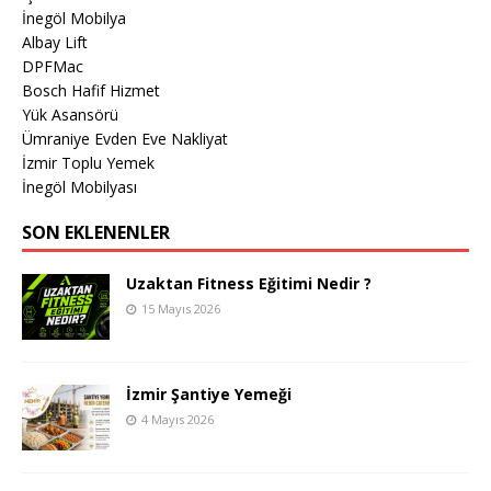
İnegöl Mobilya
Albay Lift
DPFMac
Bosch Hafif Hizmet
Yük Asansörü
Ümraniye Evden Eve Nakliyat
İzmir Toplu Yemek
İnegöl Mobilyası
SON EKLENENLER
Uzaktan Fitness Eğitimi Nedir ?
15 Mayıs 2026
İzmir Şantiye Yemeği
4 Mayıs 2026