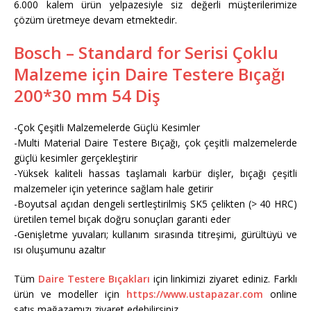
6.000 kalem ürün yelpazesiyle siz değerli müşterilerimize
çözüm üretmeye devam etmektedir.
Bosch – Standard for Serisi Çoklu
Malzeme için Daire Testere Bıçağı
200*30 mm 54 Diş
-Çok Çeşitli Malzemelerde Güçlü Kesimler
-Multi Material Daire Testere Bıçağı, çok çeşitli malzemelerde
güçlü kesimler gerçekleştirir
-Yüksek kaliteli hassas taşlamalı karbür dişler, bıçağı çeşitli
malzemeler için yeterince sağlam hale getirir
-Boyutsal açıdan dengeli sertleştirilmiş SK5 çelikten (> 40 HRC)
üretilen temel bıçak doğru sonuçları garanti eder
-Genişletme yuvaları; kullanım sırasında titreşimi, gürültüyü ve
ısı oluşumunu azaltır
Tüm
Daire Testere Bıçakları
için linkimizi ziyaret ediniz. Farklı
ürün ve modeller için
https://www.ustapazar.com
online
satış mağazamızı ziyaret edebilirsiniz.