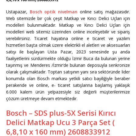
Ustapazar,
Bosch optik nivelman
online satış mağazasıdır.
Web sitemizde bir çok çeşit Matkap ve Kırıcı Delici Uçları için
modelleri bulunmaktadır. Matkap ve Kırıcı Delici Uçları için
modelleri web sitemiz üzerinden online inceleyebilir ve sipariş
verebilirsiniz. Ticaret hayatına online e ticaret ve yazılım
hizmetleri başta olmak üzere elektrikli el aletleri ve aksesuarları
satışı ile başlayan Usta Pazar, 2023 senesinde şu anda
faaliyetlerini sürdürmekte olduğu İzmir Buca da bulunan yerine
taşınmış ve Menderes /İzmir’de bulunan deposuyla senkronize
olarak çalışmaktadır. Toptan satışının yanı sıra sektöründe lider
konumda olan Bosch markası yetkili satıcı bayiliğiyle beraber
perakende ve online, e- ticaret satışlarına başlamış yaklaşık
6.000 kalem ürün yelpazesiyle siz değerli müşterilerimize
çözüm üretmeye devam etmektedir.
Bosch – SDS plus-5X Serisi Kırıcı
Delici Matkap Ucu 3 Parça Set (
6,8,10 x 160 mm) 2608833912