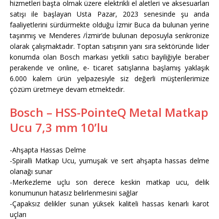
hizmetleri başta olmak üzere elektrikli el aletleri ve aksesuarları
satışı ile başlayan Usta Pazar, 2023 senesinde şu anda
faaliyetlerini sürdürmekte olduğu İzmir Buca da bulunan yerine
taşınmış ve Menderes /İzmir’de bulunan deposuyla senkronize
olarak çalışmaktadır. Toptan satışının yanı sıra sektöründe lider
konumda olan Bosch markası yetkili satıcı bayiliğiyle beraber
perakende ve online, e- ticaret satışlarına başlamış yaklaşık
6.000 kalem ürün yelpazesiyle siz değerli müşterilerimize
çözüm üretmeye devam etmektedir.
Bosch – HSS-PointeQ Metal Matkap
Ucu 7,3 mm 10’lu
-Ahşapta Hassas Delme
-Spiralli Matkap Ucu, yumuşak ve sert ahşapta hassas delme
olanağı sunar
-Merkezleme uçlu son derece keskin matkap ucu, delik
konumunun hatasız belirlenmesini sağlar
-Çapaksız delikler sunan yüksek kaliteli hassas kenarlı karot
uçları