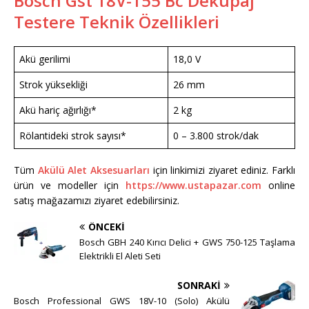
Bosch Gst 18V-155 Bc Dekupaj
Testere Teknik Özellikleri
Akü gerilimi
18,0 V
Strok yüksekliği
26 mm
Akü hariç ağırlığı*
2 kg
Rölantideki strok sayısı*
0 – 3.800 strok/dak
Tüm
Akülü Alet Aksesuarları
için linkimizi ziyaret ediniz. Farklı
ürün ve modeller için
https://www.ustapazar.com
online
satış mağazamızı ziyaret edebilirsiniz.
ÖNCEKI
Bosch GBH 240 Kırıcı Delici + GWS 750-125 Taşlama
Elektrikli El Aleti Seti
SONRAKI
Bosch Professional GWS 18V-10 (Solo) Akülü