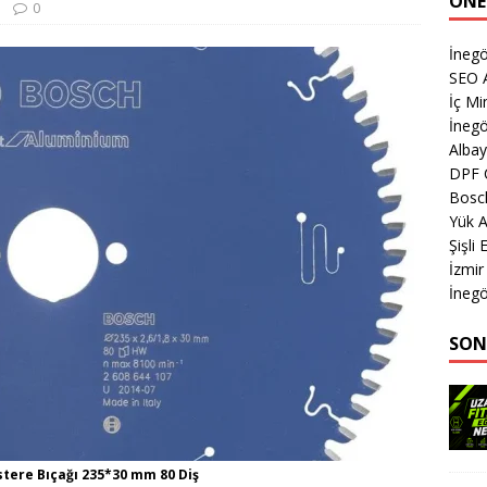
ÖNE
0
İnegö
SEO A
İç Mi
İnegö
Albay
DPF 
Bosc
Yük A
Şişli
İzmir
İnegö
SON
stere Bıçağı 235*30 mm 80 Diş