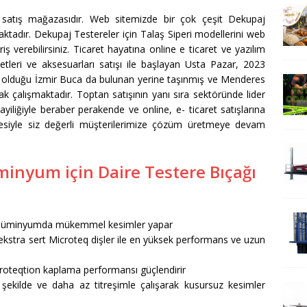
satış mağazasıdır. Web sitemizde bir çok çeşit Dekupaj
aktadır. Dekupaj Testereler için Talaş Siperi modellerini web
iş verebilirsiniz. Ticaret hayatına online e ticaret ve yazılım
letleri ve aksesuarları satışı ile başlayan Usta Pazar, 2023
e olduğu İzmir Buca da bulunan yerine taşınmış ve Menderes
k çalışmaktadır. Toptan satışının yanı sıra sektöründe lider
iliğiyle beraber perakende ve online, e- ticaret satışlarına
esiyle siz değerli müşterilerimize çözüm üretmeye devam
üminyum için Daire Testere Bıçağı
ı alüminyumda mükemmel kesimler yapar
) ekstra sert Microteq dişler ile en yüksek performans ve uzun
roteqtion kaplama performansı güçlendirir
 şekilde ve daha az titreşimle çalışarak kusursuz kesimler