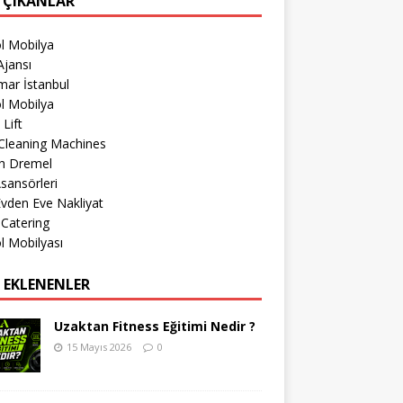
 ÇIKANLAR
l Mobilya
jansı
mar İstanbul
l Mobilya
 Lift
Cleaning Machines
h Dremel
sansörleri
 Evden Eve Nakliyat
 Catering
l Mobilyası
 EKLENENLER
Uzaktan Fitness Eğitimi Nedir ?
15 Mayıs 2026
0