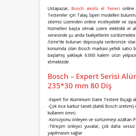
Ustapazar,
Bosch akülü el feneri
online 
Testereler için Talaş Siperi modelleri bulunm
sitemiz üzerinden online inceleyebilir ve sipar
hizmetleri başta olmak üzere elektrikli el a
senesinde şu anda faaliyetlerini sürdürmekt
/İzmir’de bulunan deposuyla senkronize olara
konumda olan Bosch markası yetkili satıcı bay
başlamış yaklaşık 6.000 kalem ürün yelpaz
etmektedir.
Bosch – Expert Serisi Al
235*30 mm 80 Diş
-Expert for Aluminium Daire Testere Bıçağ
-Çok ince karbür taneli (dahili Bosch üretimi
kullanım ömrü
-Korozyonu önleyen ve sürtünmeyi azaltan P
-Titreşim önleyici yuvalar, çok daha sessiz
yapılmasını sağlar