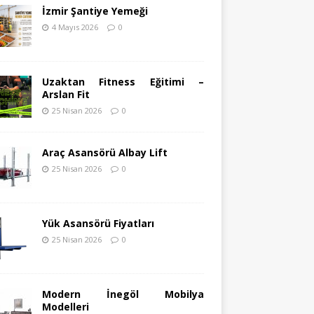
İzmir Şantiye Yemeği
4 Mayıs 2026
0
Uzaktan Fitness Eğitimi –
Arslan Fit
25 Nisan 2026
0
Araç Asansörü Albay Lift
25 Nisan 2026
0
Yük Asansörü Fiyatları
25 Nisan 2026
0
Modern İnegöl Mobilya
Modelleri