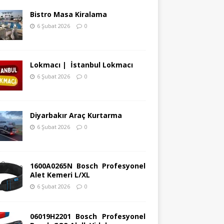
Bistro Masa Kiralama
6 Şubat 2026
0
Lokmacı | İstanbul Lokmacı
6 Şubat 2026
0
Diyarbakır Araç Kurtarma
6 Şubat 2026
0
1600A0265N Bosch Profesyonel
Alet Kemeri L/XL
6 Şubat 2026
0
06019H2201 Bosch Profesyonel