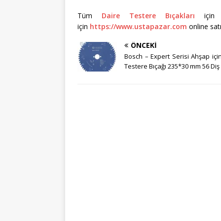
Tüm
Daire Testere Bıçakları
için l
için
https://www.ustapazar.com
online satı
ÖNCEKI
Bosch – Expert Serisi Ahşap içi
Testere Bıçağı 235*30 mm 56 Diş