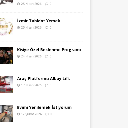
25 Nisan 2026
0
İzmir Tabldot Yemek
25 Nisan 2026
0
Kişiye Özel Beslenme Programı
24 Nisan 2026
0
Araç Platformu Albay Lift
17 Nisan 2026
0
Evimi Yenilemek İstiyorum
12 Şubat 2026
0