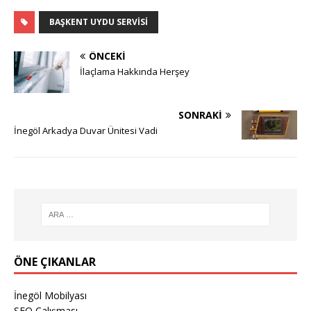
BAŞKENT UYDU SERVISI
ÖNCEKI
İlaçlama Hakkında Herşey
SONRAKI
İnegöl Arkadya Duvar Ünitesi Vadi
ÖNE ÇIKANLAR
İnegöl Mobilyası
SEO Çalışması