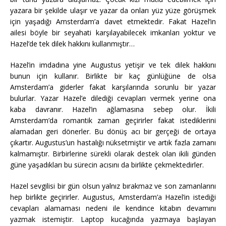
yazara bir şekilde ulaşır ve yazar da onları yüz yüze görüşmek
için yaşadığı Amsterdam’a davet etmektedir. Fakat Hazel’in
ailesi böyle bir seyahati karşılayabilecek imkanları yoktur ve
Hazel’de tek dilek hakkını kullanmıştır…
Hazel’in imdadına yine Augustus yetişir ve tek dilek hakkını
bunun için kullanır. Birlikte bir kaç günlüğüne de olsa
Amsterdam’a giderler fakat karşılarında sorunlu bir yazar
bulurlar. Yazar Hazel’e dilediği cevapları vermek yerine ona
kaba davranır. Hazel’in ağlamasına sebep olur. İkili
Amsterdam’da romantik zaman geçirirler fakat istediklerini
alamadan geri dönerler. Bu dönüş acı bir gerçeği de ortaya
çıkartır. Augustus’un hastalığı nüksetmiştir ve artık fazla zamanı
kalmamıştır. Birbirlerine sürekli olarak destek olan ikili günden
güne yaşadıkları bu sürecin acısını da birlikte çekmektedirler.
Hazel sevgilisi bir gün olsun yalnız bırakmaz ve son zamanlarını
hep birlikte geçirirler. Augustus, Amsterdam’a Hazel’in istediği
cevapları alamaması nedeni ile kendince kitabın devamını
yazmak istemiştir. Laptop kucağında yazmaya başlayan