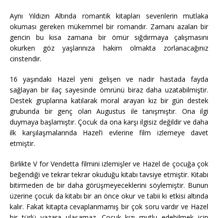
Aynı Yıldızın Altında romantik kitapları sevenlerin mutlaka
okuması gereken mükemmel bir romandır. Zamanı azalan bir
gencin bu kısa zamana bir ömür sığdırmaya çalışmasını
okurken göz yaşlarınıza hakim olmakta zorlanacağınız
cinstendir.
16 yaşındaki Hazel yeni gelişen ve nadir hastada fayda
sağlayan bir ilaç sayesinde ömrünü biraz daha uzatabilmiştir.
Destek gruplarına katılarak moral arayan kız bir gün destek
grubunda bir genç olan Augustus ile tanışmıştır. Ona ilgi
duymaya başlamıştır. Çocuk da ona karşı ilgisiz değildir ve daha
ilk karşılaşmalarında Hazel’i evlerine film izlemeye davet
etmiştir.
Birlikte V for Vendetta filmini izlemişler ve Hazel de çocuğa çok
beğendiği ve tekrar tekrar okuduğu kitabı tavsiye etmiştir. Kitabı
bitirmeden de bir daha görüşmeyeceklerini söylemiştir. Bunun
üzerine çocuk da kitabı bir an önce okur ve tabii ki etkisi altında
kalır. Fakat kitapta cevaplanmamış bir çok soru vardır ve Hazel
bir türlü yazara ulaşamaz. Çocuk kızı mutlu edebilmek için