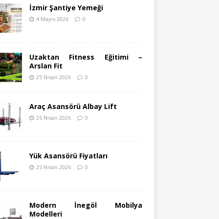
İzmir Şantiye Yemeği
4 Mayıs 2026
0
Uzaktan Fitness Eğitimi –
Arslan Fit
25 Nisan 2026
0
Araç Asansörü Albay Lift
25 Nisan 2026
0
Yük Asansörü Fiyatları
25 Nisan 2026
0
Modern İnegöl Mobilya
Modelleri