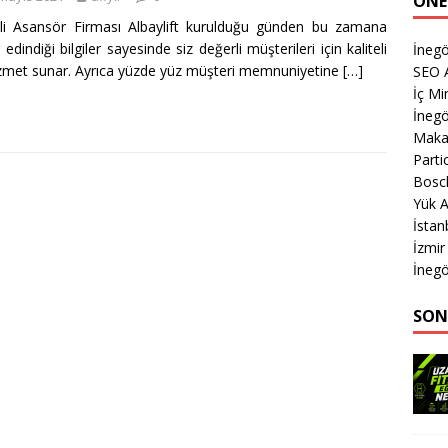
ÖNE
eli Asansör Firması Albaylift kurulduğu günden bu zamana
edindiği bilgiler sayesinde siz değerli müşterileri için kaliteli
İneg
izmet sunar. Ayrıca yüzde yüz müşteri memnuniyetine
[…]
SEO A
İç M
İnegö
Makas
Parti
Bosch
Yük A
İstan
İzmir
İnegö
SON