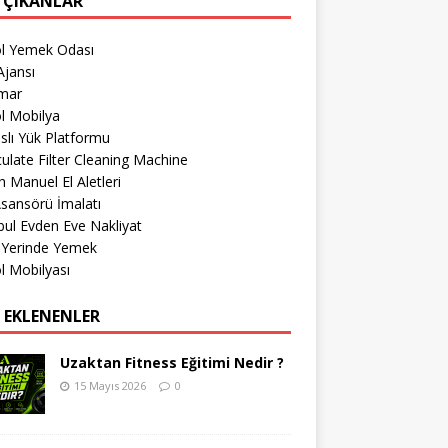
 ÇIKANLAR
öl Yemek Odası
jansı
imar
l Mobilya
lı Yük Platformu
culate Filter Cleaning Machine
 Manuel El Aletleri
sansörü İmalatı
bul Evden Eve Nakliyat
 Yerinde Yemek
l Mobilyası
 EKLENENLER
Uzaktan Fitness Eğitimi Nedir ?
15 Mayıs 2026
0