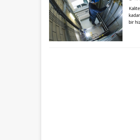
Kalit
kadar 
bir h