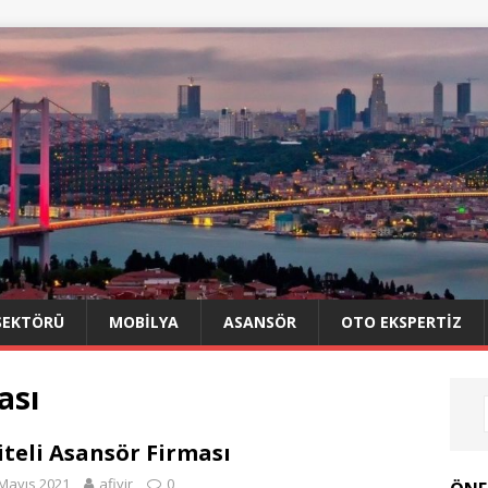
SEKTÖRÜ
MOBILYA
ASANSÖR
OTO EKSPERTIZ
ası
iteli Asansör Firması
Mayıs 2021
afiyir
0