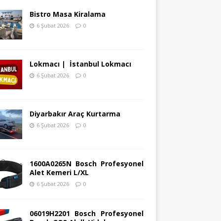
Bistro Masa Kiralama
6 Şubat 2026
0
Lokmacı | İstanbul Lokmacı
6 Şubat 2026
0
Diyarbakır Araç Kurtarma
6 Şubat 2026
0
1600A0265N Bosch Profesyonel
Alet Kemeri L/XL
6 Şubat 2026
0
06019H2201 Bosch Profesyonel