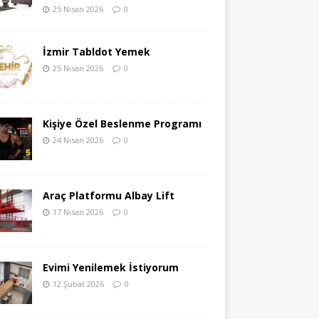
25 Nisan 2026
0
İzmir Tabldot Yemek
25 Nisan 2026
0
Kişiye Özel Beslenme Programı
24 Nisan 2026
0
Araç Platformu Albay Lift
17 Nisan 2026
0
Evimi Yenilemek İstiyorum
12 Şubat 2026
0