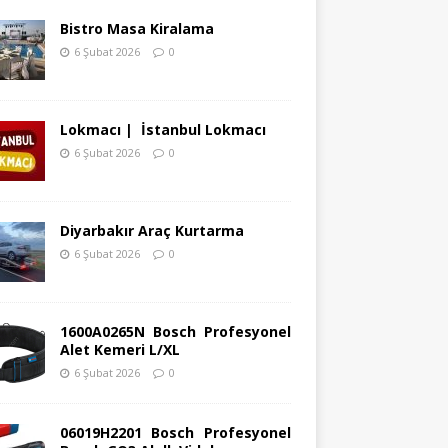
Bistro Masa Kiralama
6 Şubat 2026
0
Lokmacı | İstanbul Lokmacı
6 Şubat 2026
0
Diyarbakır Araç Kurtarma
6 Şubat 2026
0
1600A0265N Bosch Profesyonel
Alet Kemeri L/XL
6 Şubat 2026
0
06019H2201 Bosch Profesyonel