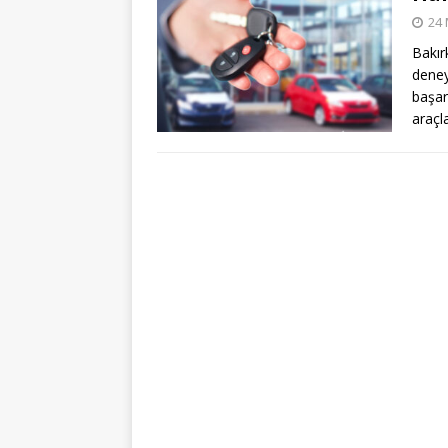
24 
Bakı
dene
başar
araçl