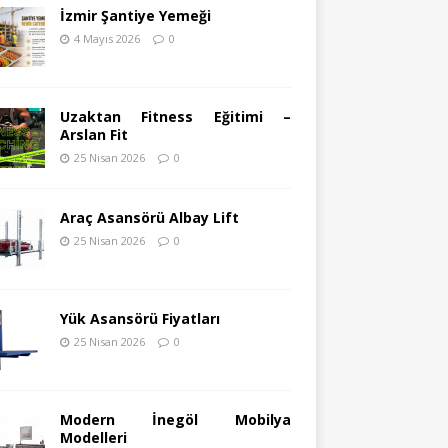
İzmir Şantiye Yemeği
4 Mayıs 2026
0
Uzaktan Fitness Eğitimi –
Arslan Fit
25 Nisan 2026
0
Araç Asansörü Albay Lift
25 Nisan 2026
0
Yük Asansörü Fiyatları
25 Nisan 2026
0
Modern İnegöl Mobilya
Modelleri