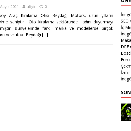
ÖNE
Mayıs 2021
afiyir
0
İnegö
rköy Araç Kiralama Ofisi Beydağı Motors, uzun yılların
SEO 
yime sahipt.r Oto kiralama sektöründe adını duyurmayı
İç Mi
mıştır. Bünyelerinde farklı marka ve modellerde birçok
İnegö
arı mevcuttur. Beydağı
[…]
Makas
DPF 
Bosch
Forc
Çekm
İzmir
İnegö
SON