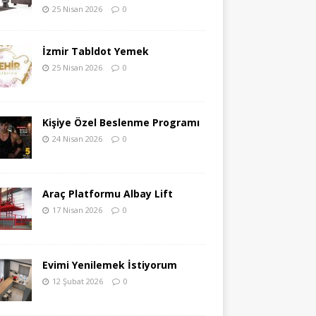
25 Nisan 2026
0
İzmir Tabldot Yemek
25 Nisan 2026
0
Kişiye Özel Beslenme Programı
24 Nisan 2026
0
Araç Platformu Albay Lift
17 Nisan 2026
0
Evimi Yenilemek İstiyorum
12 Şubat 2026
0