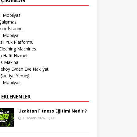
 ÇIKANLAR
l Mobilyası
Çalışması
mar İstanbul
l Mobilya
lı Yük Platformu
Cleaning Machines
 Hafif Hizmet
es Makina
eköy Evden Eve Nakliyat
 Şantiye Yemeği
l Mobilyası
 EKLENENLER
Uzaktan Fitness Eğitimi Nedir ?
15 Mayıs 2026
0