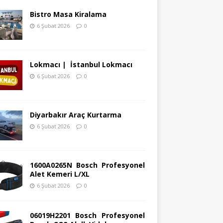
Bistro Masa Kiralama
6 Şubat 2026
0
Lokmacı | İstanbul Lokmacı
6 Şubat 2026
0
Diyarbakır Araç Kurtarma
6 Şubat 2026
0
1600A0265N Bosch Profesyonel
Alet Kemeri L/XL
6 Şubat 2026
0
06019H2201 Bosch Profesyonel