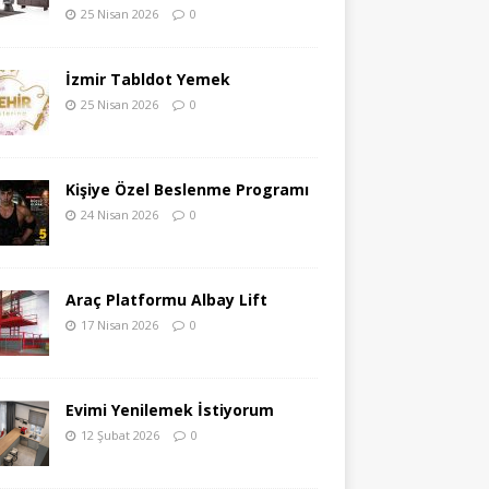
25 Nisan 2026
0
İzmir Tabldot Yemek
25 Nisan 2026
0
Kişiye Özel Beslenme Programı
24 Nisan 2026
0
Araç Platformu Albay Lift
17 Nisan 2026
0
Evimi Yenilemek İstiyorum
12 Şubat 2026
0