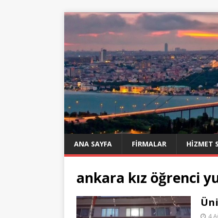
ANA SAYFA
FIRMALAR
HIZMET 
ankara kız öğrenci y
Üni
4 A