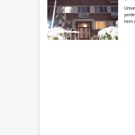
Ünive
yerdi
hem m