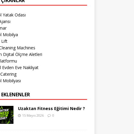
 ÇIKANLAR
l Yatak Odası
jansı
imar
l Mobilya
 Lift
Cleaning Machines
 Dijital Ölçme Aletleri
Platformu
l Evden Eve Nakliyat
 Catering
l Mobilyası
 EKLENENLER
Uzaktan Fitness Eğitimi Nedir ?
15 Mayıs 2026
0