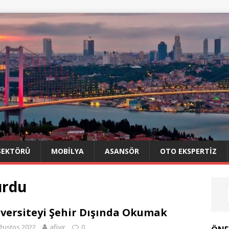
SEKTÖRÜ
MOBILYA
ASANSÖR
OTO EKSPERTIZ
urdu
versiteyi Şehir Dışında Okumak
ğustos 2022
afiyir
0