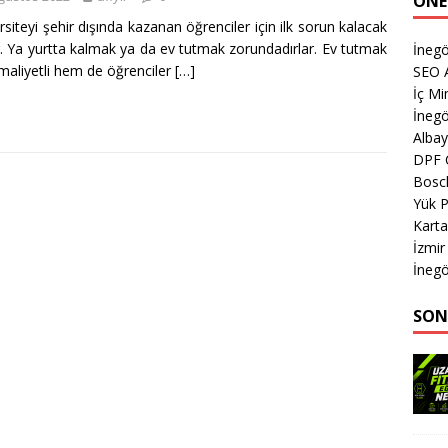
ÖNE
rsiteyi şehir dışında kazanan öğrenciler için ilk sorun kalacak
r. Ya yurtta kalmak ya da ev tutmak zorundadırlar. Ev tutmak
İnegö
aliyetli hem de öğrenciler
[…]
SEO A
İç M
İnegö
Albay
DPF 
Bosch
Yük 
Karta
İzmir
İnegö
SON