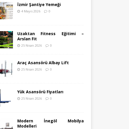
İzmir Şantiye Yemeği
4 Mayıs 2026
0
Uzaktan Fitness Eğitimi –
Arslan Fit
25 Nisan 2026
0
Araç Asansörü Albay Lift
25 Nisan 2026
0
Yük Asansörü Fiyatları
25 Nisan 2026
0
Modern İnegöl Mobilya
Modelleri