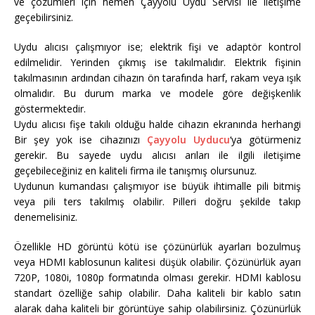
ve çözümleri için hemen Çayyolu Uydu Servisi ile iletişime
geçebilirsiniz.
Uydu alıcısı çalışmıyor ise; elektrik fişi ve adaptör kontrol
edilmelidir. Yerinden çıkmış ise takılmalıdır. Elektrik fişinin
takılmasının ardından cihazın ön tarafında harf, rakam veya ışık
olmalıdır. Bu durum marka ve modele göre değişkenlik
göstermektedir.
Uydu alıcısı fişe takılı olduğu halde cihazın ekranında herhangi
Bir şey yok ise cihazınızı
Çayyolu Uyducu
‘ya götürmeniz
gerekir. Bu sayede uydu alıcısı arıları ile ilgili iletişime
geçebileceğiniz en kaliteli firma ile tanışmış olursunuz.
Uydunun kumandası çalışmıyor ise büyük ihtimalle pili bitmiş
veya pili ters takılmış olabilir. Pilleri doğru şekilde takıp
denemelisiniz.
Özellikle HD görüntü kötü ise çözünürlük ayarları bozulmuş
veya HDMI kablosunun kalitesi düşük olabilir. Çözünürlük ayarı
720P, 1080i, 1080p formatında olması gerekir. HDMI kablosu
standart özelliğe sahip olabilir. Daha kaliteli bir kablo satın
alarak daha kaliteli bir görüntüye sahip olabilirsiniz. Çözünürlük