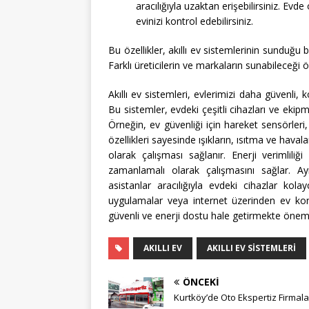
aracılığıyla uzaktan erişebilirsiniz. Ev
evinizi kontrol edebilirsiniz.
Bu özellikler, akıllı ev sistemlerinin sunduğu b
Farklı üreticilerin ve markaların sunabileceği
Akıllı ev sistemleri, evlerimizi daha güvenli, 
Bu sistemler, evdeki çeşitli cihazları ve ekip
Örneğin, ev güvenliği için hareket sensörleri, 
özellikleri sayesinde ışıkların, ısıtma ve haval
olarak çalışması sağlanır. Enerji verimliliği
zamanlamalı olarak çalışmasını sağlar. Ayrı
asistanlar aracılığıyla evdeki cihazlar kol
uygulamalar veya internet üzerinden ev kontr
güvenli ve enerji dostu hale getirmekte önemli
AKILLI EV
AKILLI EV SISTEMLERI
ÖNCEKI
Kurtköy’de Oto Ekspertiz Firmala