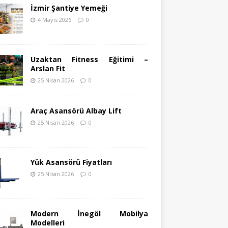
İzmir Şantiye Yemeği
4 Mayıs 2026
0
Uzaktan Fitness Eğitimi –
Arslan Fit
25 Nisan 2026
0
Araç Asansörü Albay Lift
25 Nisan 2026
0
Yük Asansörü Fiyatları
25 Nisan 2026
0
Modern İnegöl Mobilya
Modelleri