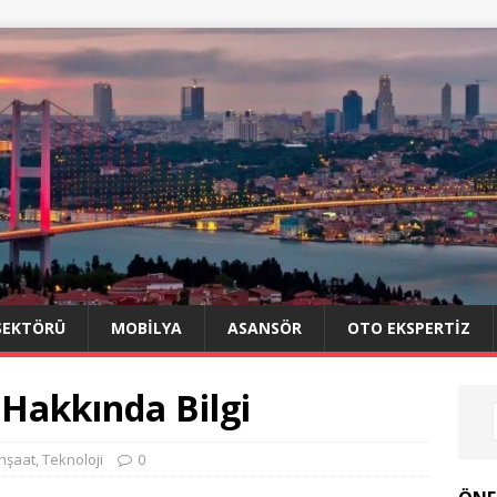
SEKTÖRÜ
MOBILYA
ASANSÖR
OTO EKSPERTIZ
i Hakkında Bilgi
İnşaat
,
Teknoloji
0