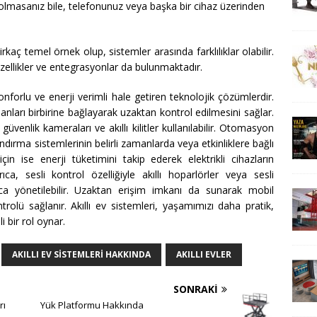
de olmasanız bile, telefonunuz veya başka bir cihaz üzerinden
irkaç temel örnek olup, sistemler arasında farklılıklar olabilir.
 özellikler ve entegrasyonlar da bulunmaktadır.
konforlu ve enerji verimli hale getiren teknolojik çözümlerdir.
manları birbirine bağlayarak uzaktan kontrol edilmesini sağlar.
güvenlik kameraları ve akıllı kilitler kullanılabilir. Otomasyon
andırma sistemlerinin belirli zamanlarda veya etkinliklere bağlı
 için ise enerji tüketimini takip ederek elektrikli cihazların
ca, sesli kontrol özelliğiyle akıllı hoparlörler veya sesli
ayca yönetilebilir. Uzaktan erişim imkanı da sunarak mobil
olü sağlanır. Akıllı ev sistemleri, yaşamımızı daha pratik,
 bir rol oynar.
AKILLI EV SISTEMLERI HAKKINDA
AKILLI EVLER
SONRAKI
rı
Yük Platformu Hakkında