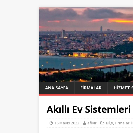
ANA SAYFA
FIRMALAR
HIZMET 
Akıllı Ev Sistemler
16 Mayıs 2023
afiyir
Bilgi
,
Firmalar
,