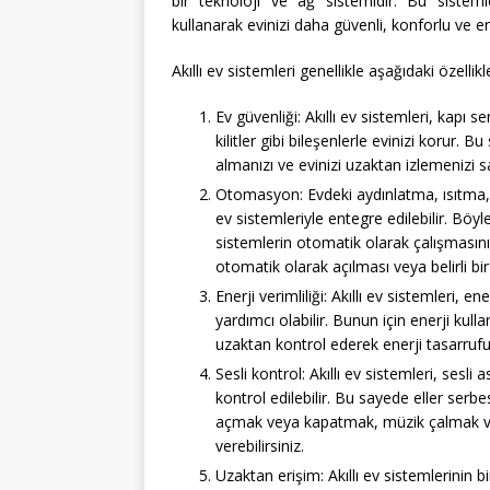
bir teknoloji ve ağ sistemidir. Bu sisteml
kullanarak evinizi daha güvenli, konforlu ve e
Akıllı ev sistemleri genellikle aşağıdaki özellikler
Ev güvenliği: Akıllı ev sistemleri, kapı se
kilitler gibi bileşenlerle evinizi korur. B
almanızı ve evinizi uzaktan izlemenizi s
Otomasyon: Evdeki aydınlatma, ısıtma, h
ev sistemleriyle entegre edilebilir. Böyle
sistemlerin otomatik olarak çalışmasını s
otomatik olarak açılması veya belirli bir
Enerji verimliliği: Akıllı ev sistemleri,
yardımcı olabilir. Bunun için enerji kulla
uzaktan kontrol ederek enerji tasarr
Sesli kontrol: Akıllı ev sistemleri, sesli 
kontrol edilebilir. Bu sayede eller serbes
açmak veya kapatmak, müzik çalmak veya
verebilirsiniz.
Uzaktan erişim: Akıllı ev sistemlerinin b