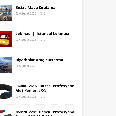
Bistro Masa Kiralama
6 Şubat 2026
0
Lokmacı | İstanbul Lokmacı
6 Şubat 2026
0
Diyarbakır Araç Kurtarma
6 Şubat 2026
0
1600A0265N Bosch Profesyonel
Alet Kemeri L/XL
6 Şubat 2026
0
06019H2201 Bosch Profesyonel