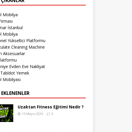
 ÇIKANLAR
l Mobilya
Firması
mar İstanbul
l Mobilya
nel Yükseltici Platformu
culate Cleaning Machine
h Aksesuarlar
Platformu
iye Evden Eve Nakliyat
r Tabldot Yemek
l Mobilyası
 EKLENENLER
Uzaktan Fitness Eğitimi Nedir ?
15 Mayıs 2026
0