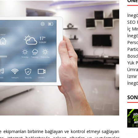
ÖNE
İnegö
SEO 
İç Mi
İnegö
Perso
Parti
Bosc
Yük 
Ümran
İzmi
İnegö
SON
ı ve ekipmanları birbirine bağlayan ve kontrol etmeyi sağlayan