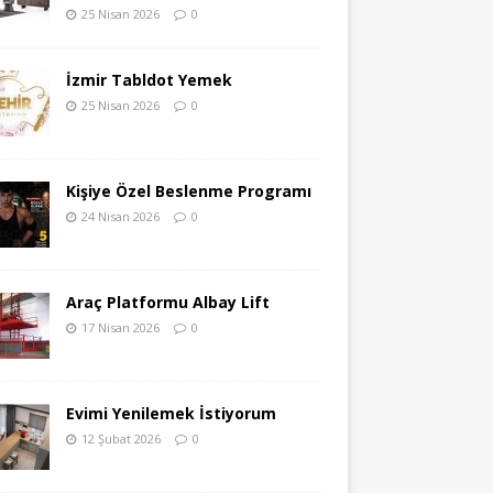
25 Nisan 2026
0
İzmir Tabldot Yemek
25 Nisan 2026
0
Kişiye Özel Beslenme Programı
24 Nisan 2026
0
Araç Platformu Albay Lift
17 Nisan 2026
0
Evimi Yenilemek İstiyorum
12 Şubat 2026
0