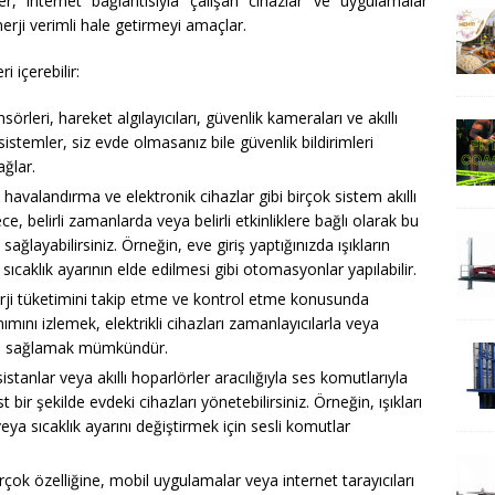
er, internet bağlantısıyla çalışan cihazlar ve uygulamalar
nerji verimli hale getirmeyi amaçlar.
i içerebilir:
nsörleri, hareket algılayıcıları, güvenlik kameraları ve akıllı
u sistemler, siz evde olmasanız bile güvenlik bildirimleri
ağlar.
avalandırma ve elektronik cihazlar gibi birçok sistem akıllı
ce, belirli zamanlarda veya belirli etkinliklere bağlı olarak bu
ağlayabilirsiniz. Örneğin, eve giriş yaptığınızda ışıkların
 sıcaklık ayarının elde edilmesi gibi otomasyonlar yapılabilir.
 enerji tüketimini takip etme ve kontrol etme konusunda
nımını izlemek, elektrikli cihazları zamanlayıcılarla veya
ufu sağlamak mümkündür.
asistanlar veya akıllı hoparlörler aracılığıyla ses komutlarıyla
t bir şekilde evdeki cihazları yönetebilirsiniz. Örneğin, ışıkları
 sıcaklık ayarını değiştirmek için sesli komutlar
irçok özelliğine, mobil uygulamalar veya internet tarayıcıları