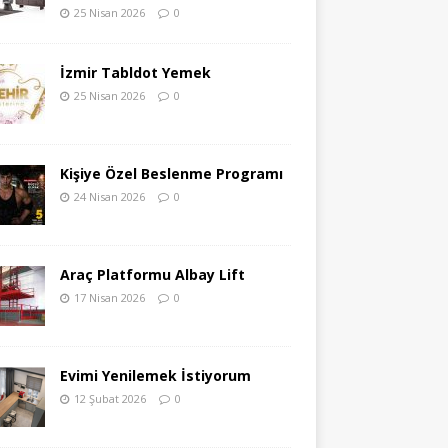
25 Nisan 2026
0
İzmir Tabldot Yemek
25 Nisan 2026
0
Kişiye Özel Beslenme Programı
24 Nisan 2026
0
Araç Platformu Albay Lift
17 Nisan 2026
0
Evimi Yenilemek İstiyorum
12 Şubat 2026
0