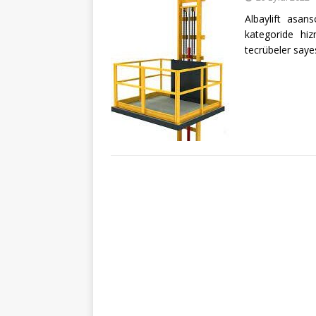
Albaylift asan
kategoride hi
tecrübeler saye