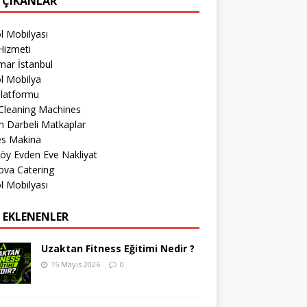
 ÇIKANLAR
l Mobilyası
Hizmeti
mar İstanbul
l Mobilya
Platformu
Cleaning Machines
 Darbeli Matkaplar
es Makina
öy Evden Eve Nakliyat
ova Catering
l Mobilyası
 EKLENENLER
Uzaktan Fitness Eğitimi Nedir ?
15 Mayıs 2026
0