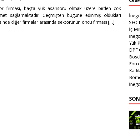
ÖNE
sör firması, başta yük asansörü olmak üzere birden çok
zmet sağlamaktadır. Geçmişten bugüne edinmiş oldukları
İnegö
sinde diğer firmalar arasında sektörünün öncü firması
[…]
SEO 
İç Mi
İnegö
Yük 
DPF 
Bosch
Forc
Kadık
Born
İnegö
SON