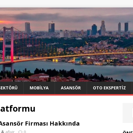
SEKTÖRÜ
MOBILYA
ASANSÖR
OTO EKSPERTIZ
platformu
 Asansör Firması Hakkında
afiyir
0