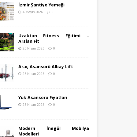
İzmir Şantiye Yemeği
4 Mayıs 2026
0
Uzaktan Fitness Eğitimi –
Arslan Fit
25 Nisan 2026
0
Araç Asansörü Albay Lift
25 Nisan 2026
0
Yük Asansörü Fiyatları
25 Nisan 2026
0
Modern İnegöl Mobilya
Modelleri