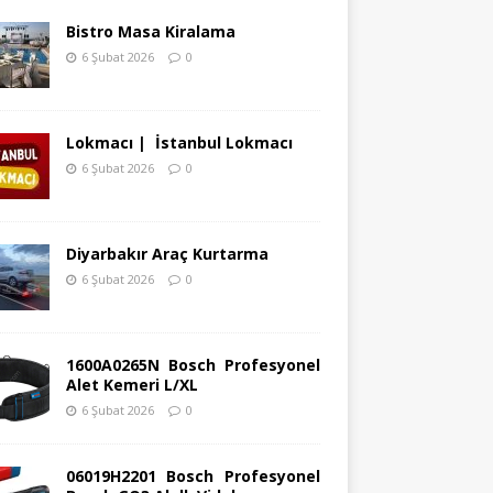
Bistro Masa Kiralama
6 Şubat 2026
0
Lokmacı | İstanbul Lokmacı
6 Şubat 2026
0
Diyarbakır Araç Kurtarma
6 Şubat 2026
0
1600A0265N Bosch Profesyonel
Alet Kemeri L/XL
6 Şubat 2026
0
06019H2201 Bosch Profesyonel