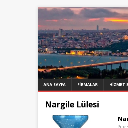
ANA SAYFA
FIRMALAR
HIZMET 
Nargile Lülesi
Nar
16 