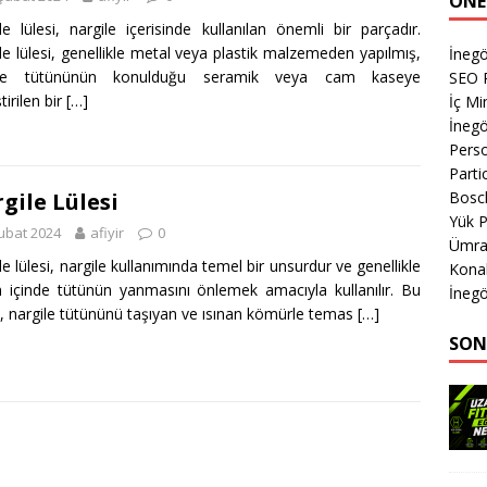
ÖNE
le lülesi, nargile içerisinde kullanılan önemli bir parçadır.
le lülesi, genellikle metal veya plastik malzemeden yapılmış,
İnegö
ile tütününün konulduğu seramik veya cam kaseye
SEO P
tirilen bir
[…]
İç M
İnegö
Perso
Parti
Bosch
gile Lülesi
Yük 
ubat 2024
afiyir
0
Ümran
le lülesi, nargile kullanımında temel bir unsurdur ve genellikle
Kona
 içinde tütünün yanmasını önlemek amacıyla kullanılır. Bu
İnegö
, nargile tütününü taşıyan ve ısınan kömürle temas
[…]
SON