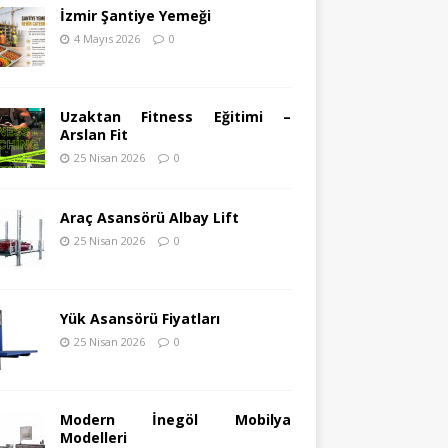
İzmir Şantiye Yemeği
4 Mayıs 2026
0
Uzaktan Fitness Eğitimi –
Arslan Fit
25 Nisan 2026
0
Araç Asansörü Albay Lift
25 Nisan 2026
0
Yük Asansörü Fiyatları
25 Nisan 2026
0
Modern İnegöl Mobilya
Modelleri