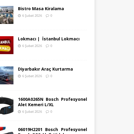
Bistro Masa Kiralama
6 Şubat 2026
0
Lokmacı | İstanbul Lokmacı
6 Şubat 2026
0
Diyarbakır Araç Kurtarma
6 Şubat 2026
0
1600A0265N Bosch Profesyonel
Alet Kemeri L/XL
6 Şubat 2026
0
06019H2201 Bosch Profesyonel