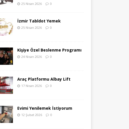
25 Nisan 2026
0
İzmir Tabldot Yemek
25 Nisan 2026
0
Kişiye Özel Beslenme Programı
24 Nisan 2026
0
Araç Platformu Albay Lift
17 Nisan 2026
0
Evimi Yenilemek İstiyorum
12 Şubat 2026
0