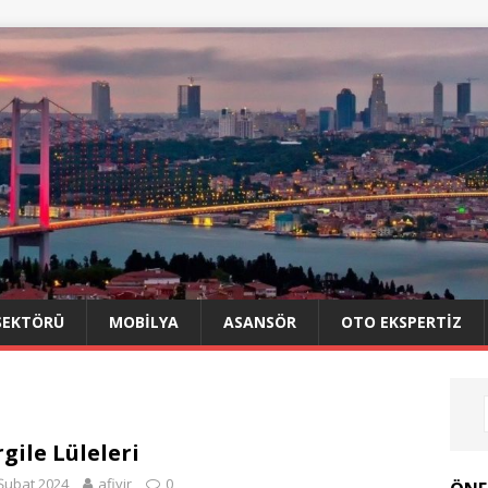
SEKTÖRÜ
MOBILYA
ASANSÖR
OTO EKSPERTIZ
gile Lüleleri
Şubat 2024
afiyir
0