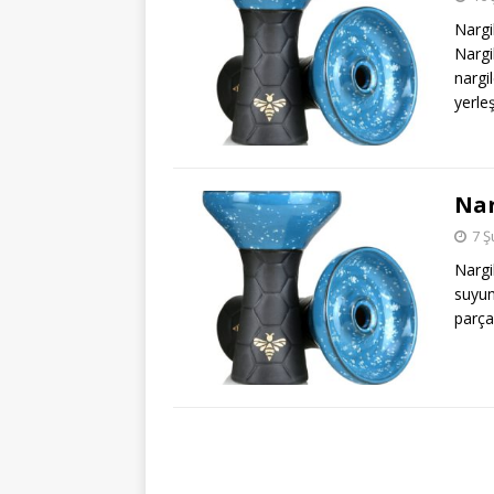
Nargi
Nargi
narg
yerleş
Nar
7 Ş
Nargi
suyun
parça