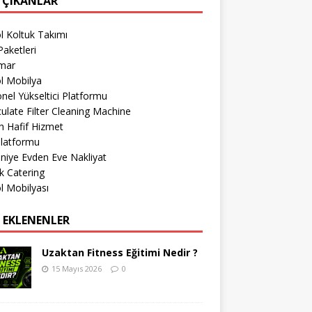
 ÇIKANLAR
l Koltuk Takımı
aketleri
imar
l Mobilya
nel Yükseltici Platformu
culate Filter Cleaning Machine
 Hafif Hizmet
Platformu
iye Evden Eve Nakliyat
k Catering
l Mobilyası
 EKLENENLER
Uzaktan Fitness Eğitimi Nedir ?
15 Mayıs 2026
0