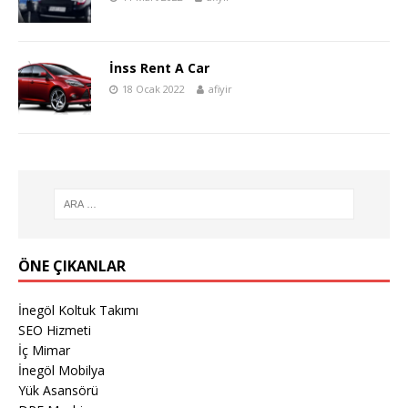
İnss Rent A Car
18 Ocak 2022
afiyir
ÖNE ÇIKANLAR
İnegöl Koltuk Takımı
SEO Hizmeti
İç Mimar
İnegöl Mobilya
Yük Asansörü