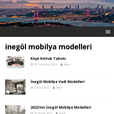
inegöl mobilya modelleri
Köşe Koltuk Takımı
18 Temmuz 2023
afiyir
İnegöl Mobilya Vadi Modelleri
7 Eylül 2022
afiyir
2022’nin İnegöl Mobilya Modelleri
10 Şubat 2022
afiyir