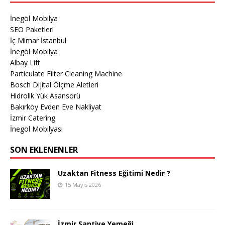
İnegöl Mobilya
SEO Paketleri
İç Mimar İstanbul
İnegöl Mobilya
Albay Lift
Particulate Filter Cleaning Machine
Bosch Dijital Ölçme Aletleri
Hidrolik Yük Asansörü
Bakırköy Evden Eve Nakliyat
İzmir Catering
İnegöl Mobilyası
SON EKLENENLER
Uzaktan Fitness Eğitimi Nedir ?
15 Mayıs 2026
İzmir Şantiye Yemeği