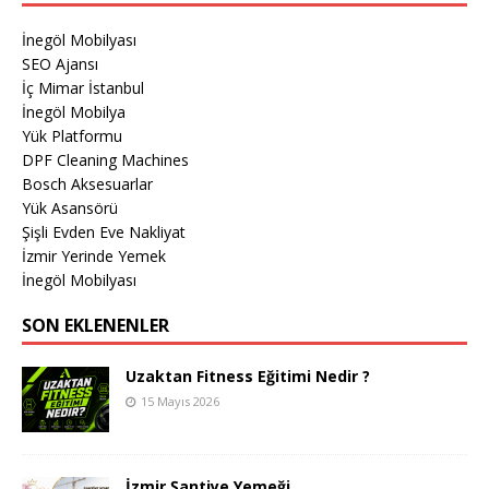
İnegöl Mobilyası
SEO Ajansı
İç Mimar İstanbul
İnegöl Mobilya
Yük Platformu
DPF Cleaning Machines
Bosch Aksesuarlar
Yük Asansörü
Şişli Evden Eve Nakliyat
İzmir Yerinde Yemek
İnegöl Mobilyası
SON EKLENENLER
Uzaktan Fitness Eğitimi Nedir ?
15 Mayıs 2026
İzmir Şantiye Yemeği