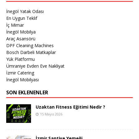
İnegöl Yatak Odası
En Uygun Teklif
İç Mimar
İnegöl Mobilya
Araç Asansörü
DPF Cleaning Machines
Bosch Darbeli Matkaplar
Yük Platformu
Ümraniye Evden Eve Nakliyat
İzmir Catering
İnegöl Mobilyası
SON EKLENENLER
Uzaktan Fitness Eğitimi Nedir ?
15 Mayıs 2026
İzmir Şantiye Yemeği