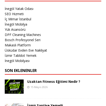
İnegöl Yatak Odası
SEO Hizmeti
İç Mimar İstanbul
İnegöl Mobilya
Yük Asansörü
DPF Cleaning Machines
Bosch Profesyonel Seri
Makaslı Platform
Üsküdar Evden Eve Nakliyat
İzmir Tabldot Yemek
İnegöl Mobilyası
SON EKLENENLER
Uzaktan Fitness Eğitimi Nedir ?
15 Mayıs 2026
İzmir Şantiye Yemeği