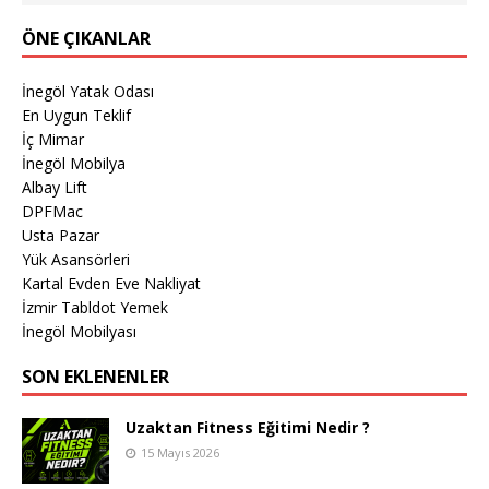
ÖNE ÇIKANLAR
İnegöl Yatak Odası
En Uygun Teklif
İç Mimar
İnegöl Mobilya
Albay Lift
DPFMac
Usta Pazar
Yük Asansörleri
Kartal Evden Eve Nakliyat
İzmir Tabldot Yemek
İnegöl Mobilyası
SON EKLENENLER
Uzaktan Fitness Eğitimi Nedir ?
15 Mayıs 2026