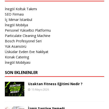
İnegöl Koltuk Takımı
SEO Firması
İç Mimar İstanbul
İnegöl Mobilya
Personel Yükseltici Platformu
Particulate Cleaning Machine
Bosch Profesyonel Seri
Yük Asansörü
Üsküdar Evden Eve Nakliyat
Konak Catering
İnegöl Mobilyası
SON EKLENENLER
Uzaktan Fitness Eğitimi Nedir ?
15 Mayıs 2026
İzmir Şantiye Yemeği