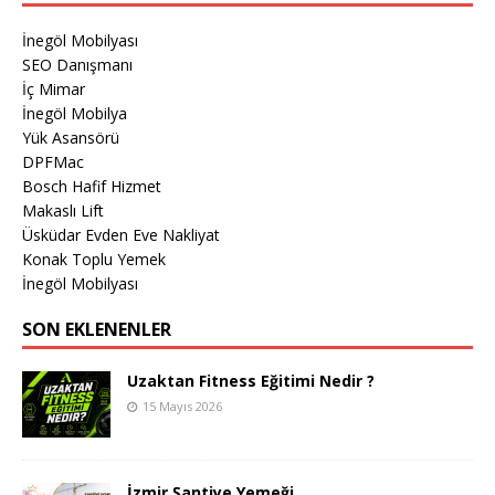
İnegöl Mobilyası
SEO Danışmanı
İç Mimar
İnegöl Mobilya
Yük Asansörü
DPFMac
Bosch Hafif Hizmet
Makaslı Lift
Üsküdar Evden Eve Nakliyat
Konak Toplu Yemek
İnegöl Mobilyası
SON EKLENENLER
Uzaktan Fitness Eğitimi Nedir ?
15 Mayıs 2026
İzmir Şantiye Yemeği