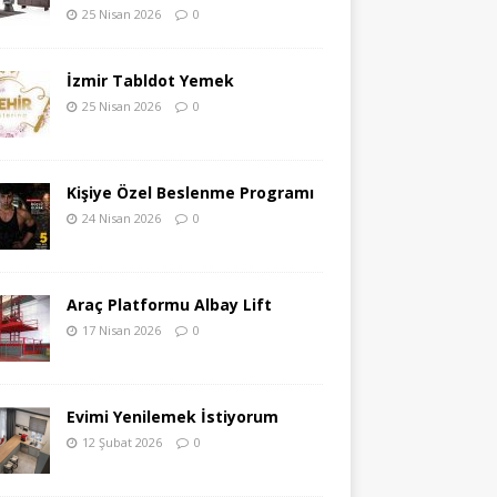
25 Nisan 2026
0
İzmir Tabldot Yemek
25 Nisan 2026
0
Kişiye Özel Beslenme Programı
24 Nisan 2026
0
Araç Platformu Albay Lift
17 Nisan 2026
0
Evimi Yenilemek İstiyorum
12 Şubat 2026
0