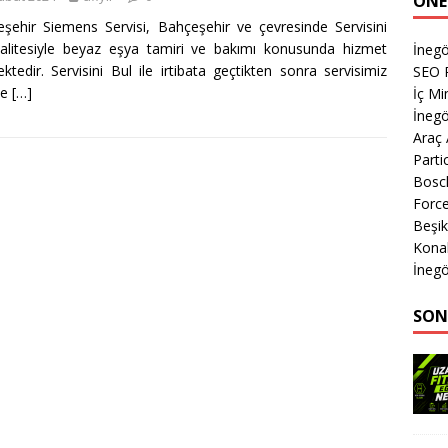
ÖNE
şehir Siemens Servisi, Bahçeşehir ve çevresinde Servisini
alitesiyle beyaz eşya tamiri ve bakımı konusunda hizmet
İnegö
ktedir. Servisini Bul ile irtibata geçtikten sonra servisimiz
SEO P
ze
[…]
İç M
İnegö
Araç
Parti
Bosc
Forc
Beşik
Kona
İnegö
SON