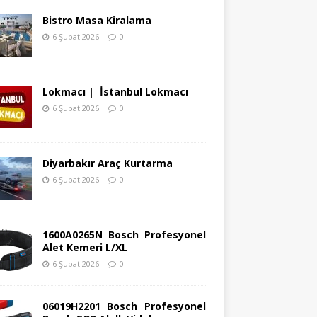
Bistro Masa Kiralama
6 Şubat 2026
0
Lokmacı | İstanbul Lokmacı
6 Şubat 2026
0
Diyarbakır Araç Kurtarma
6 Şubat 2026
0
1600A0265N Bosch Profesyonel
Alet Kemeri L/XL
6 Şubat 2026
0
06019H2201 Bosch Profesyonel