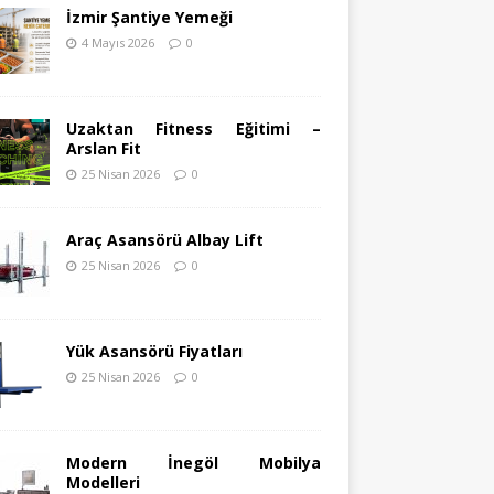
İzmir Şantiye Yemeği
4 Mayıs 2026
0
Uzaktan Fitness Eğitimi –
Arslan Fit
25 Nisan 2026
0
Araç Asansörü Albay Lift
25 Nisan 2026
0
Yük Asansörü Fiyatları
25 Nisan 2026
0
Modern İnegöl Mobilya
Modelleri