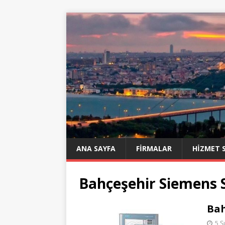
ANA SAYFA
FIRMALAR
HIZMET 
Bahçeşehir Siemens S
Bah
5 Ş