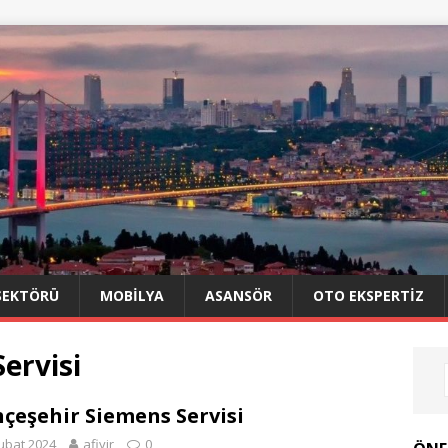
SEKTÖRÜ
MOBILYA
ASANSÖR
OTO EKSPERTIZ
ervisi
çeşehir Siemens Servisi
ubat 2024
afiyir
0