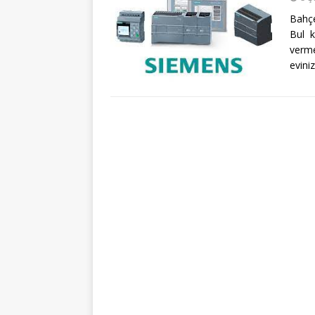
Bahçe
Bul k
verme
evini