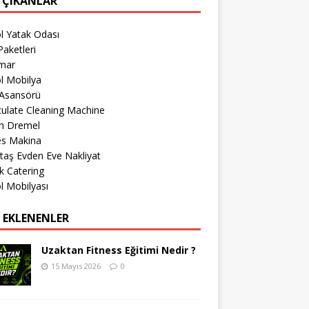
 ÇIKANLAR
l Yatak Odası
aketleri
imar
l Mobilya
 Asansörü
culate Cleaning Machine
h Dremel
es Makina
taş Evden Eve Nakliyat
k Catering
l Mobilyası
 EKLENENLER
Uzaktan Fitness Eğitimi Nedir ?
15 Mayıs 2026
0