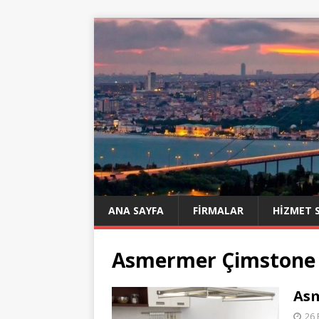
ANA SAYFA
FIRMALAR
HIZMET 
Asmermer Çimstone
Asm
26 