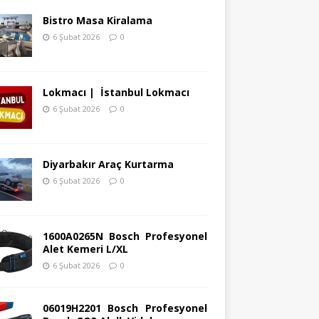
Bistro Masa Kiralama
6 Şubat 2026
0
Lokmacı | İstanbul Lokmacı
6 Şubat 2026
0
Diyarbakır Araç Kurtarma
6 Şubat 2026
0
1600A0265N Bosch Profesyonel
Alet Kemeri L/XL
6 Şubat 2026
0
06019H2201 Bosch Profesyonel