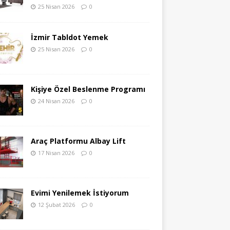
25 Nisan 2026
0
İzmir Tabldot Yemek
25 Nisan 2026
0
Kişiye Özel Beslenme Programı
24 Nisan 2026
0
Araç Platformu Albay Lift
17 Nisan 2026
0
Evimi Yenilemek İstiyorum
12 Şubat 2026
0