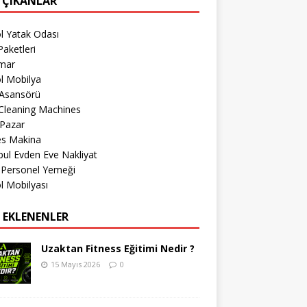
 ÇIKANLAR
l Yatak Odası
aketleri
imar
l Mobilya
 Asansörü
Cleaning Machines
 Pazar
es Makina
bul Evden Eve Nakliyat
 Personel Yemeği
l Mobilyası
 EKLENENLER
Uzaktan Fitness Eğitimi Nedir ?
15 Mayıs 2026
0