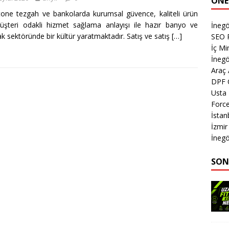
ÖNE
one tezgah ve bankolarda kurumsal güvence, kaliteli ürün
şteri odakli hizmet sağlama anlayışı ile hazır banyo ve
İnegö
k sektöründe bir kültür yaratmaktadır. Satış ve satış
[…]
SEO P
İç M
İnegö
Araç
DPF 
Usta
Forc
İstan
İzmir
İnegö
SON