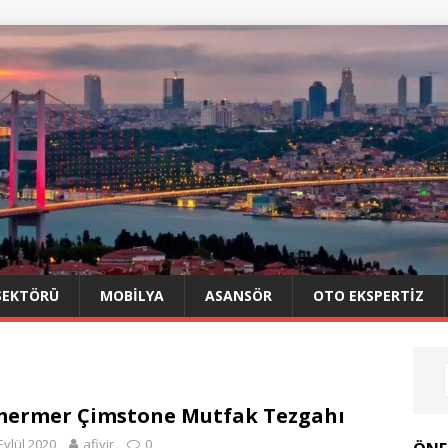
SEKTÖRÜ
MOBILYA
ASANSÖR
OTO EKSPERTIZ
ermer Çimstone Mutfak Tezgahı
Eylül 2020
afiyir
0