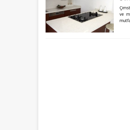
Çimst
ve mü
mutfa