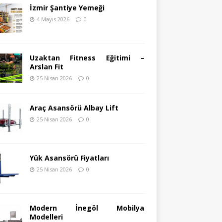
İzmir Şantiye Yemeği
4 Mayıs 2026
0
Uzaktan Fitness Eğitimi –
Arslan Fit
25 Nisan 2026
0
Araç Asansörü Albay Lift
25 Nisan 2026
0
Yük Asansörü Fiyatları
25 Nisan 2026
0
Modern İnegöl Mobilya
Modelleri