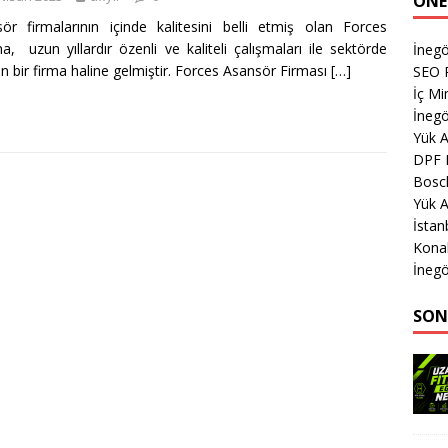
ÖNE
ör firmalarının içinde kalitesini belli etmiş olan Forces
a, uzun yıllardır özenli ve kaliteli çalışmaları ile sektörde
İnegö
n bir firma haline gelmiştir. Forces Asansör Firması
[…]
SEO P
İç M
İnegö
Yük 
DPF 
Bosc
Yük A
İsta
Kona
İnegö
SON