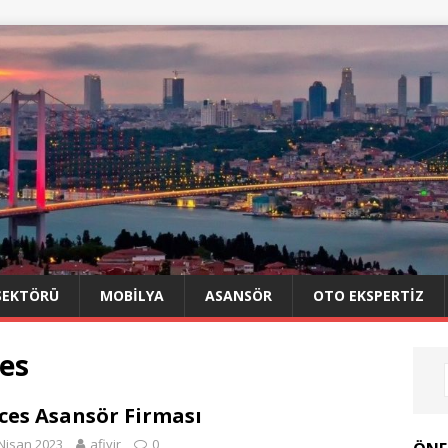
SEKTÖRÜ
MOBILYA
ASANSÖR
OTO EKSPERTIZ
es
ces Asansör Firması
Nisan 2023
afiyir
0