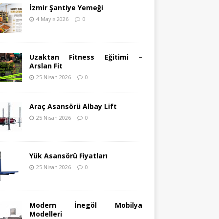
İzmir Şantiye Yemeği
4 Mayıs 2026
0
Uzaktan Fitness Eğitimi –
Arslan Fit
25 Nisan 2026
0
Araç Asansörü Albay Lift
25 Nisan 2026
0
Yük Asansörü Fiyatları
25 Nisan 2026
0
Modern İnegöl Mobilya
Modelleri