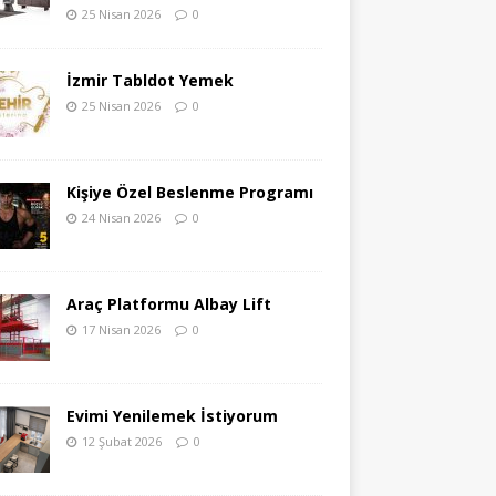
25 Nisan 2026
0
İzmir Tabldot Yemek
25 Nisan 2026
0
Kişiye Özel Beslenme Programı
24 Nisan 2026
0
Araç Platformu Albay Lift
17 Nisan 2026
0
Evimi Yenilemek İstiyorum
12 Şubat 2026
0