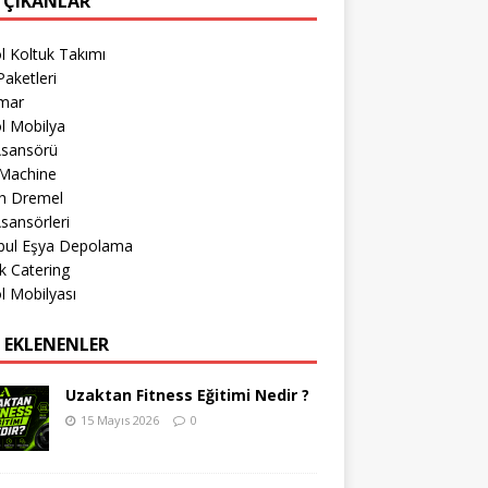
 ÇIKANLAR
l Koltuk Takımı
aketleri
imar
l Mobilya
Asansörü
Machine
h Dremel
sansörleri
nbul Eşya Depolama
k Catering
l Mobilyası
 EKLENENLER
Uzaktan Fitness Eğitimi Nedir ?
15 Mayıs 2026
0