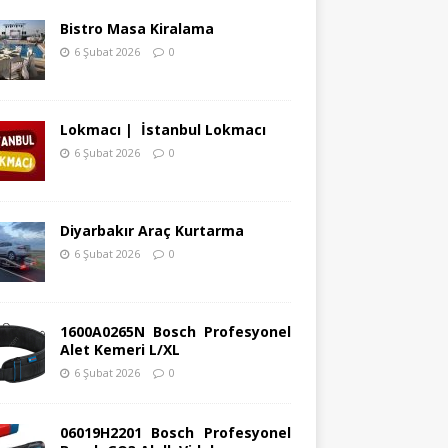
Bistro Masa Kiralama
6 Şubat 2026
0
Lokmacı | İstanbul Lokmacı
6 Şubat 2026
0
Diyarbakır Araç Kurtarma
6 Şubat 2026
0
1600A0265N Bosch Profesyonel
Alet Kemeri L/XL
6 Şubat 2026
0
06019H2201 Bosch Profesyonel