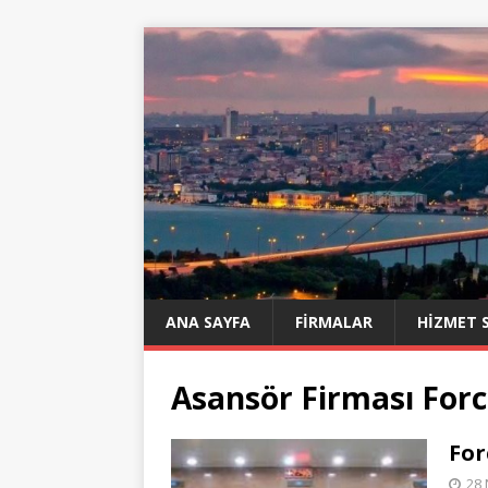
ANA SAYFA
FIRMALAR
HIZMET 
Asansör Firması Forc
For
28 