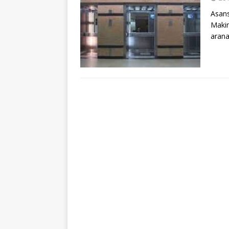
Asans
Makin
arana