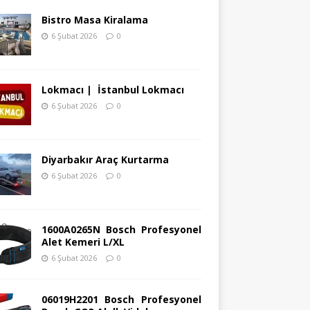
Bistro Masa Kiralama
6 Şubat 2026
0
Lokmacı | İstanbul Lokmacı
6 Şubat 2026
0
Diyarbakır Araç Kurtarma
6 Şubat 2026
0
1600A0265N Bosch Profesyonel
Alet Kemeri L/XL
6 Şubat 2026
0
06019H2201 Bosch Profesyonel