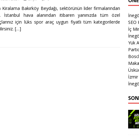
ÖNE
 Kiralama Bakırköy Beydağı, sektörünün lider firmalarından
ir. İstanbul hava alanından itibaren yanınızda tüm özel
İnegö
açlarınız için lüks spor araç uygun fiyatlı tüm kategorilerde
SEO H
lirsiniz.
[…]
İç M
İnegö
Yük 
Parti
Bosch
Makas
Üsküd
İzmi
İnegö
SON