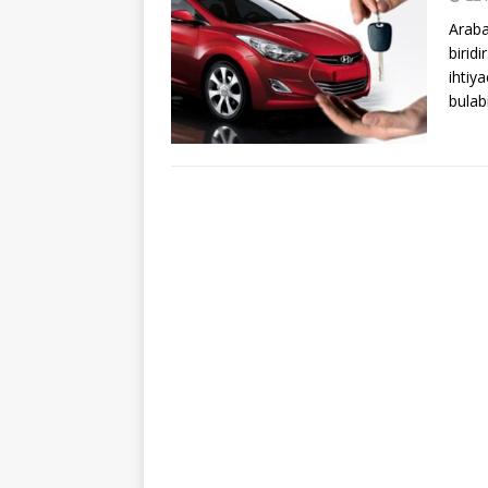
Araba
birid
ihtiy
bulabi