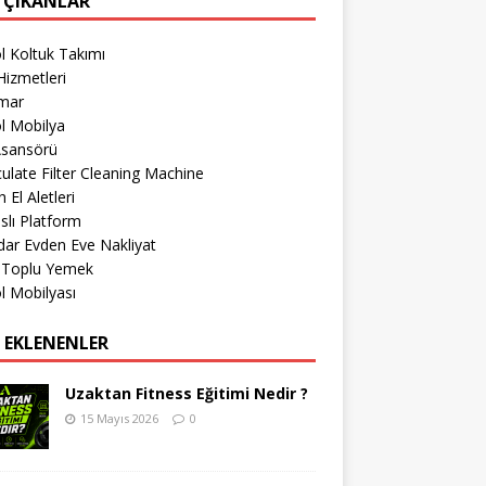
 ÇIKANLAR
l Koltuk Takımı
izmetleri
imar
l Mobilya
Asansörü
culate Filter Cleaning Machine
 El Aletleri
lı Platform
ar Evden Eve Nakliyat
r Toplu Yemek
l Mobilyası
 EKLENENLER
Uzaktan Fitness Eğitimi Nedir ?
15 Mayıs 2026
0