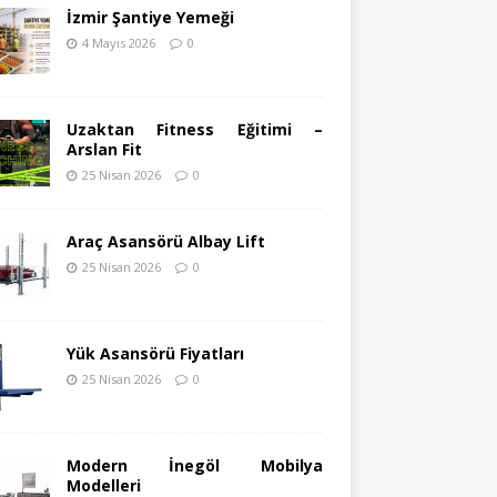
İzmir Şantiye Yemeği
4 Mayıs 2026
0
Uzaktan Fitness Eğitimi –
Arslan Fit
25 Nisan 2026
0
Araç Asansörü Albay Lift
25 Nisan 2026
0
Yük Asansörü Fiyatları
25 Nisan 2026
0
Modern İnegöl Mobilya
Modelleri