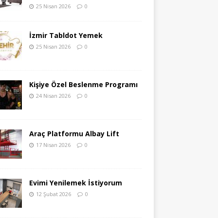
25 Nisan 2026
0
İzmir Tabldot Yemek
25 Nisan 2026
0
Kişiye Özel Beslenme Programı
24 Nisan 2026
0
Araç Platformu Albay Lift
17 Nisan 2026
0
Evimi Yenilemek İstiyorum
12 Şubat 2026
0