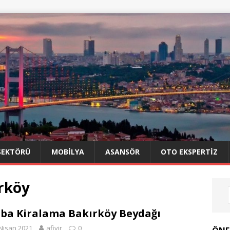
SEKTÖRÜ
MOBILYA
ASANSÖR
OTO EKSPERTIZ
rköy
ba Kiralama Bakırköy Beydağı
Nisan 2021
afiyir
0