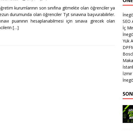
ÖNE
ğretim kurumlarının son sınıfına gitmekte olan öğrenciler ya
zun durumunda olan öğrenciler Tyt sınavına başvurabilirler.
İnegö
ınavı puanının hesaplanabilmesi için sınava girecek olan
SEO A
cilerin
[…]
İç Mi
İnegö
Yük 
DPF
Bosch
Makas
İsta
İzmir
İnegö
SON