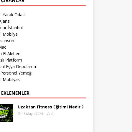
 ÇIKANLAR
l Yatak Odası
jansı
mar İstanbul
l Mobilya
Asansörü
Mac
 El Aletleri
lı Platform
nbul Eşya Depolama
 Personel Yemeği
l Mobilyası
 EKLENENLER
Uzaktan Fitness Eğitimi Nedir ?
15 Mayıs 2026
0