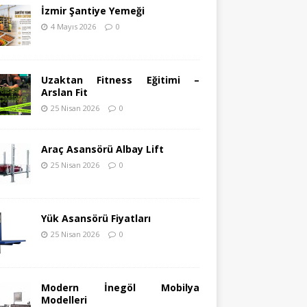
İzmir Şantiye Yemeği
4 Mayıs 2026
0
Uzaktan Fitness Eğitimi –
Arslan Fit
25 Nisan 2026
0
Araç Asansörü Albay Lift
25 Nisan 2026
0
Yük Asansörü Fiyatları
25 Nisan 2026
0
Modern İnegöl Mobilya
Modelleri