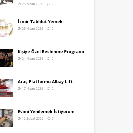
25 Nisan 2026
0
İzmir Tabldot Yemek
25 Nisan 2026
0
Kişiye Özel Beslenme Programı
24 Nisan 2026
0
Araç Platformu Albay Lift
17 Nisan 2026
0
Evimi Yenilemek İstiyorum
12 Şubat 2026
0