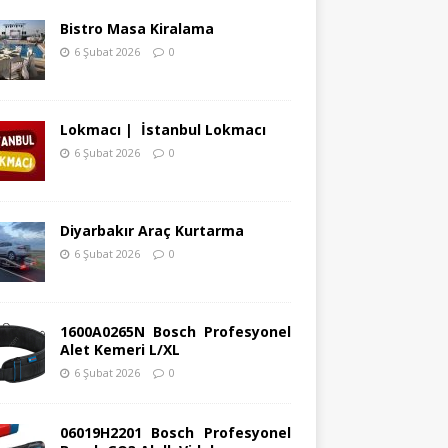
Bistro Masa Kiralama
6 Şubat 2026
0
Lokmacı | İstanbul Lokmacı
6 Şubat 2026
0
Diyarbakır Araç Kurtarma
6 Şubat 2026
0
1600A0265N Bosch Profesyonel
Alet Kemeri L/XL
6 Şubat 2026
0
06019H2201 Bosch Profesyonel