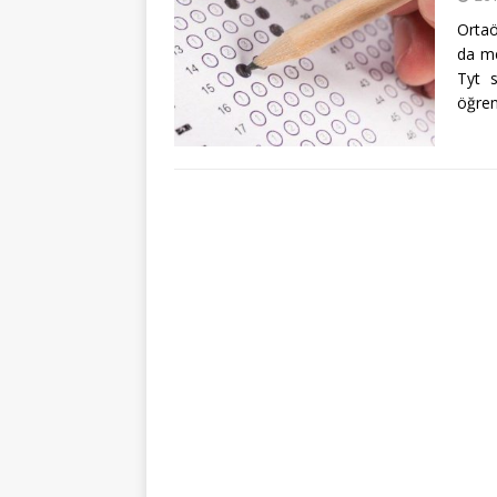
Ortaö
da me
Tyt s
öğren