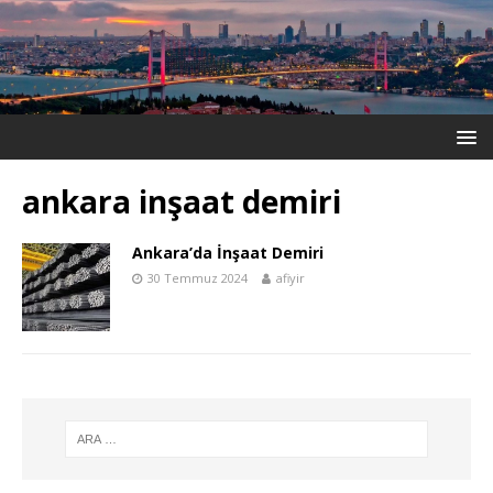
ankara inşaat demiri
Ankara’da İnşaat Demiri
30 Temmuz 2024
afiyir