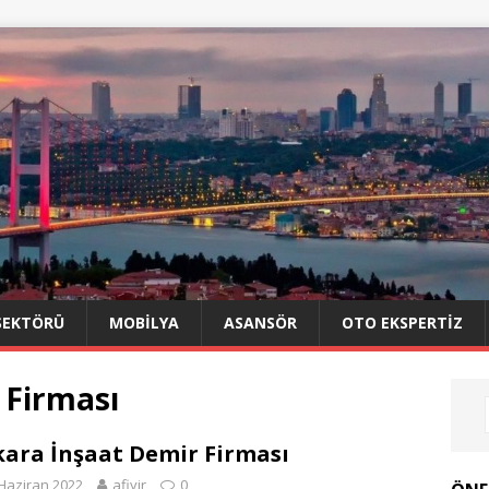
SEKTÖRÜ
MOBILYA
ASANSÖR
OTO EKSPERTIZ
 Firması
ara İnşaat Demir Firması
Haziran 2022
afiyir
0