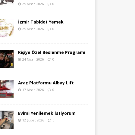
25 Nisan 2026
0
İzmir Tabldot Yemek
25 Nisan 2026
0
Kişiye Özel Beslenme Programı
24 Nisan 2026
0
Araç Platformu Albay Lift
17 Nisan 2026
0
Evimi Yenilemek İstiyorum
12 Şubat 2026
0