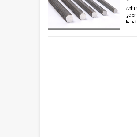
Ankar
gelen
kapat