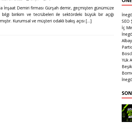
ÖNE
a İnşaat Demiri firması Gürşah demir, geçmişten günümüze
 bilgi birikim ve tecrübeleri ile sektördeki büyük bir açığı
İnegö
mıştır. Kurumsal ve müşteri odaklı bakış açısı
[…]
SEO Ş
İç M
İnegö
Albay
Parti
Bosc
Yük A
Beşik
Born
İnegö
SON