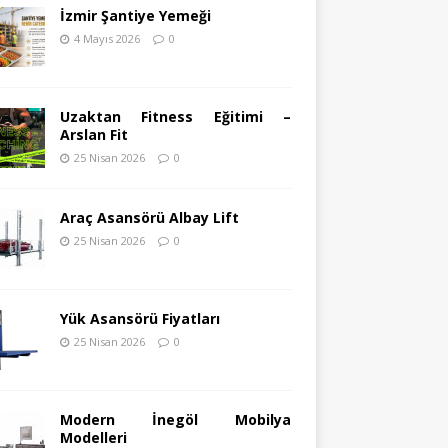
İzmir Şantiye Yemeği
4 Mayıs 2026
0
Uzaktan Fitness Eğitimi –
Arslan Fit
25 Nisan 2026
0
Araç Asansörü Albay Lift
25 Nisan 2026
0
Yük Asansörü Fiyatları
25 Nisan 2026
0
Modern İnegöl Mobilya
Modelleri