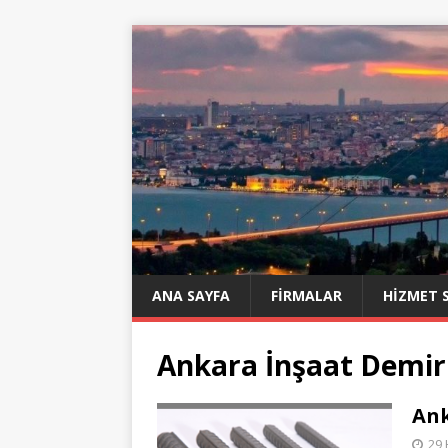
ANA SAYFA
FIRMALAR
HIZMET 
Ankara İnşaat Demir
Ank
29 