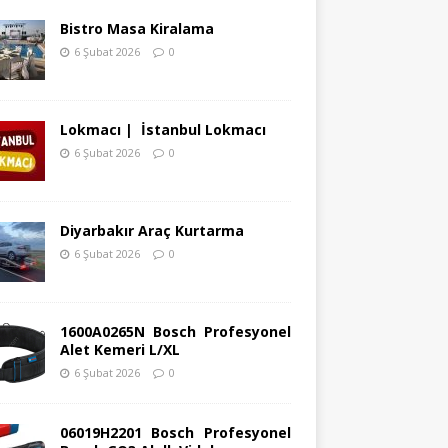
Bistro Masa Kiralama
6 Şubat 2026
0
Lokmacı | İstanbul Lokmacı
6 Şubat 2026
0
Diyarbakır Araç Kurtarma
6 Şubat 2026
0
1600A0265N Bosch Profesyonel
Alet Kemeri L/XL
6 Şubat 2026
0
06019H2201 Bosch Profesyonel