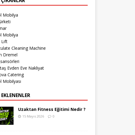
 ÇIKANLAR
l Mobilya
irketi
imar
l Mobilya
 Lift
culate Cleaning Machine
h Dremel
sansörleri
taş Evden Eve Nakliyat
ova Catering
l Mobilyası
 EKLENENLER
Uzaktan Fitness Eğitimi Nedir ?
15 Mayıs 2026
0