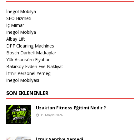
İnegöl Mobilya
SEO Hizmeti
İç Mimar
İnegöl Mobilya
Albay Lift
DPF Cleaning Machines
Bosch Darbeli Matkaplar
Yük Asansörü Fiyatları
Bakırköy Evden Eve Nakliyat
İzmir Personel Yemeği
İnegöl Mobilyası
SON EKLENENLER
Uzaktan Fitness Eğitimi Nedir ?
15 Mayıs 2026
İzmir Şantiye Yemeği