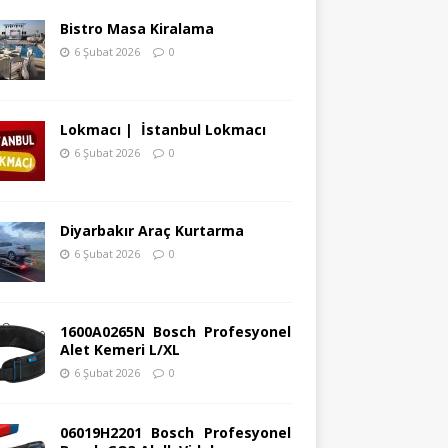
Bistro Masa Kiralama
6 Şubat 2026
0
Lokmacı | İstanbul Lokmacı
6 Şubat 2026
0
Diyarbakır Araç Kurtarma
6 Şubat 2026
0
1600A0265N Bosch Profesyonel
Alet Kemeri L/XL
6 Şubat 2026
0
06019H2201 Bosch Profesyonel