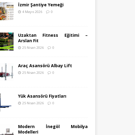
İzmir Şantiye Yemeği
4 Mayıs 2026
0
Uzaktan Fitness Eğitimi –
Arslan Fit
25 Nisan 2026
0
Araç Asansörü Albay Lift
25 Nisan 2026
0
Yük Asansörü Fiyatları
25 Nisan 2026
0
Modern İnegöl Mobilya
Modelleri