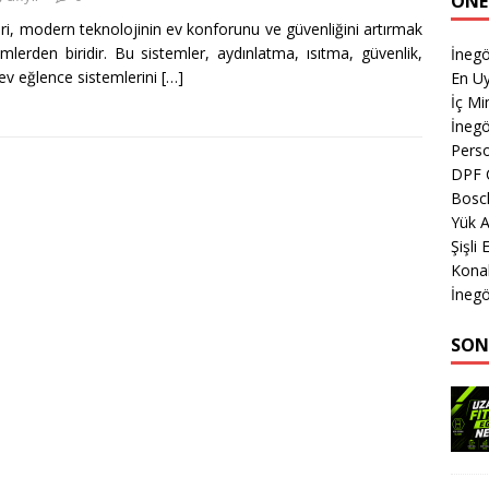
ÖNE
leri, modern teknolojinin ev konforunu ve güvenliğini artırmak
lerden biridir. Bu sistemler, aydınlatma, ısıtma, güvenlik,
İnegö
 ev eğlence sistemlerini
[…]
En Uy
İç Mi
İnegö
Perso
DPF 
Bosch
Yük A
Şişli
Kona
İnegö
SON