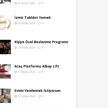
25 Nisan 2026
0
İzmir Tabldot Yemek
25 Nisan 2026
0
Kişiye Özel Beslenme Programı
24 Nisan 2026
0
Araç Platformu Albay Lift
17 Nisan 2026
0
Evimi Yenilemek İstiyorum
12 Şubat 2026
0