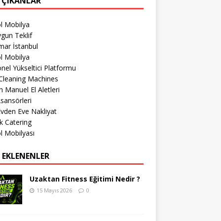
 ÇIKANLAR
l Mobilya
gun Teklif
mar İstanbul
l Mobilya
nel Yükseltici Platformu
Cleaning Machines
 Manuel El Aletleri
sansörleri
 Evden Eve Nakliyat
k Catering
l Mobilyası
 EKLENENLER
Uzaktan Fitness Eğitimi Nedir ?
15 Mayıs 2026
0